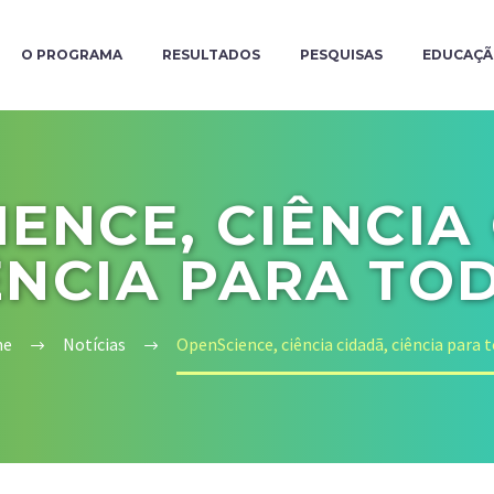
O PROGRAMA
RESULTADOS
PESQUISAS
EDUCAÇ
ENCE, CIÊNCIA
ÊNCIA PARA TO
me
Notícias
OpenScience, ciência cidadã, ciência para 