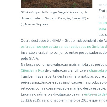
const
Fruto
GEVA – Grupo de Ecologia Vegetal Aplicada, da
de ma
Universidade do Sagrado Coração, Bauru (SP) –
sobre
(c) Marcos Siqueira
para 
uso s
Outro destaque é o GIAIA – Grupo Independente de Av
os trabalhos que estão sendo realizados no âmbito d
inserção e trabalho conjunto entre pesquisadores do
pelo GIAIA.
Na busca por uma divulgação mais ampla das pesquisa
Ciência na Rua
de divulgação científica e a
chamada pa
Também fazem parte deste número notícias sobre d
peixes amazônicos e suas implicações na produção d
relações com a conservação e manejo desta espécie.
Encerra o número a divulgação de uma
entrevista de 
13.123/2015) sancionado em maio de 2015 e que ainda 