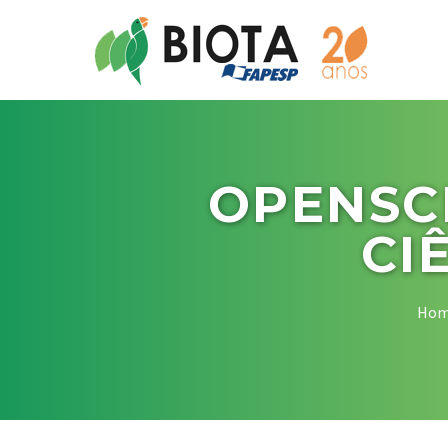
OPENSCI
CI
Ho