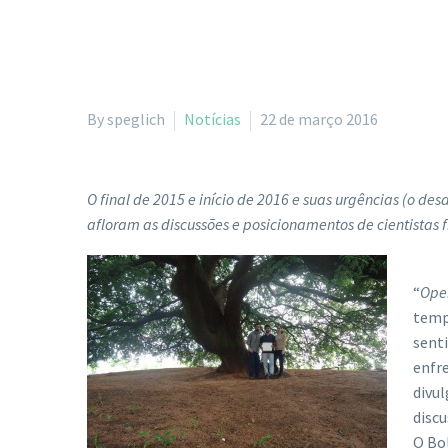
By speglich
Notícias
22 de março 2016
O final de 2015 e início de 2016 e suas urgências (o de
afloram as discussões e posicionamentos de cientistas fr
“
Ope
temp
sent
enfre
divul
discu
O Bol