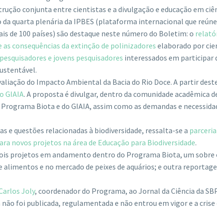
rução conjunta entre cientistas e a divulgação e educação em ciên
 da quarta plenária da IPBES (plataforma internacional que reúne
is de 100 países) são destaque neste número do Boletim: o
relató
 as consequências da extinção de polinizadores
elaborado por cie
pesquisadores e jovens pesquisadores
interessados em participar d
ustentável.
aliação do Impacto Ambiental da Bacia do Rio Doce. A partir des
o GIAIA
. A proposta é divulgar, dentro da comunidade acadêmica de
 Programa Biota e do GIAIA, assim como as demandas e necessidad
s e questões relacionadas à biodiversidade, ressalta-se a
parceria
ra novos projetos na área de Educação para Biodiversidade
.
ois projetos em andamento dentro do Programa Biota, um sobre
e alimentos e no mercado de peixes de aquários; e outra reportag
Carlos Joly
, coordenador do Programa, ao Jornal da Ciência da SBP
não foi publicada, regulamentada e não entrou em vigor e a crise 