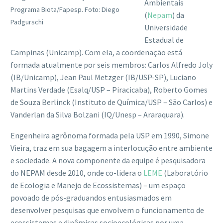
Ambientais
Programa Biota/Fapesp. Foto: Diego
(
Nepam
) da
Padgurschi
Universidade
Estadual de
Campinas (Unicamp). Com ela, a coordenação está
formada atualmente por seis membros: Carlos Alfredo Joly
(IB/Unicamp), Jean Paul Metzger (IB/USP-SP), Luciano
Martins Verdade (Esalq/USP – Piracicaba), Roberto Gomes
de Souza Berlinck (Instituto de Química/USP – São Carlos) e
Vanderlan da Silva Bolzani (IQ/Unesp – Araraquara).
Engenheira agrônoma formada pela USP em 1990, Simone
Vieira, traz em sua bagagem a interlocução entre ambiente
e sociedade. A nova componente da equipe é pesquisadora
do NEPAM desde 2010, onde co-lidera o
LEME
(Laboratório
de Ecologia e Manejo de Ecossistemas) – um espaço
povoado de pós-graduandos entusiasmados em
desenvolver pesquisas que envolvem o funcionamento de
ecossistemas e dinâmicas socioecológicas por uma