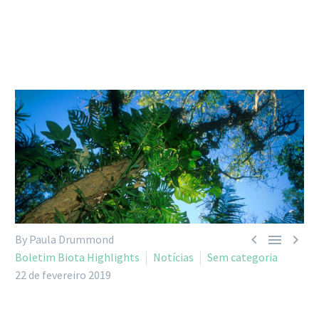



By Paula Drummond
Boletim Biota Highlights
Notícias
Sem categoria
22 de fevereiro 2019