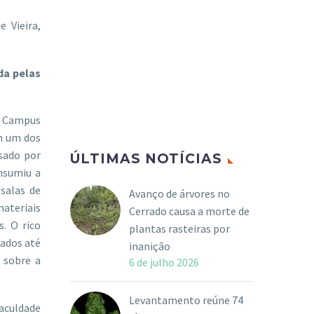
 Vieira,
da pelas
, Campus
m um dos
sado por
ÚLTIMAS NOTÍCIAS
onsumiu a
 salas de
Avanço de árvores no
ateriais
Cerrado causa a morte de
. O rico
plantas rasteiras por
rados até
inanição
 sobre a
6 de julho 2026
Levantamento reúne 74
Faculdade