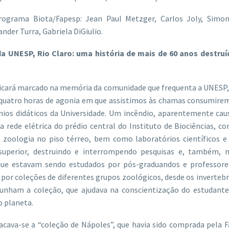
ograma Biota/Fapesp: Jean Paul Metzger, Carlos Joly, Simone
ander Turra, Gabriela DiGiulio.
da UNESP, Rio Claro: uma história de mais de 60 anos destruí
 ficará marcado na memória da comunidade que frequenta a UNESP
s quatro horas de agonia em que assistimos às chamas consumire
nios didáticos da Universidade. Um incêndio, aparentemente cau
a rede elétrica do prédio central do Instituto de Biociências, c
e zoologia no piso térreo, bem como laboratórios científicos e
superior, destruindo e interrompendo pesquisas e, também, m
que estavam sendo estudados por pós-graduandos e professores
por coleções de diferentes grupos zoológicos, desde os inverteb
punham a coleção, que ajudava na conscientização do estudante
o planeta.
acava-se a “coleção de Nápoles”, que havia sido comprada pela 