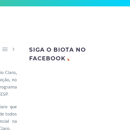


SIGA O BIOTA NO
FACEBOOK
io Claro,
uição, no
Programa
PESP.
laro que
 de todos
ncial na
Claro.