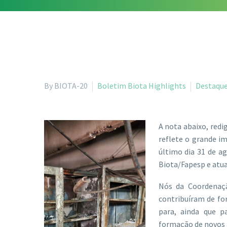
By BIOTA-20
Boletim Biota Highlights
Destaqu
A nota abaixo, redi
reflete o grande im
último dia 31 de a
Biota/Fapesp e atua
Nós da Coordenaçã
contribuíram de fo
para, ainda que pa
formação de novos p