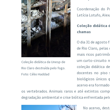
Coordenação do Pr
Letícia Lotufo, Alex
Coleção didática 
chamas
O dia 31 de agosto
de Rio Claro, pela
mais ricos patrimô
um curto-circuito n
Coleção didática da Unesp de
coleção didática d
Rio Claro destruída pelo fogo.
docentes no piso 
Foto: Célio Haddad
biológicos únicos 
acervo era formado 
os vertebrados. Animais raros e até extintos com
degradação ambiental e crise biótica enfrentada pel
No acervo, dest