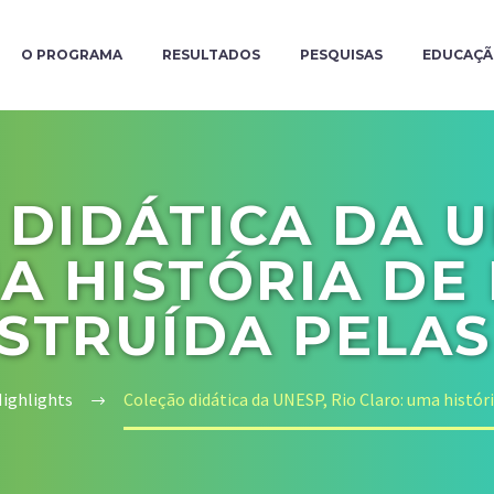
O PROGRAMA
RESULTADOS
PESQUISAS
EDUCAÇ
DIDÁTICA DA U
A HISTÓRIA DE 
STRUÍDA PELA
Highlights
Coleção didática da UNESP, Rio Claro: uma histór