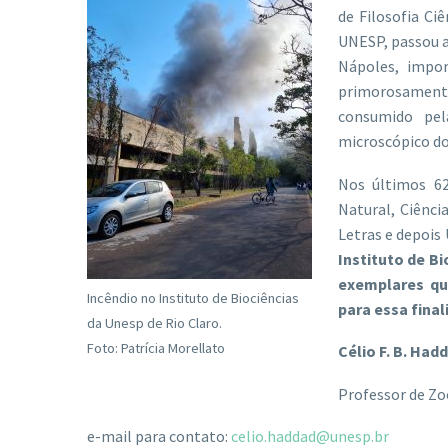
de Filosofia Ci
UNESP, passou a
Nápoles, impor
primorosamente
consumido pel
microscópico do
Nos últimos 62
Natural, Ciênci
Letras e depois
Instituto de B
exemplares qu
Incêndio no Instituto de Biociências
para essa final
da Unesp de Rio Claro.
Foto: Patrícia Morellato
Célio F. B. Had
Professor de Zoo
e-mail para contato:
celio.haddad@unesp.br