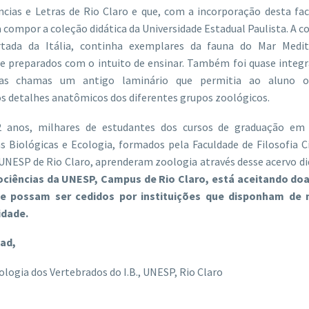
ências e Letras de Rio Claro e que, com a incorporação desta fa
 compor a coleção didática da Universidade Estadual Paulista. A c
tada da Itália, continha exemplares da fauna do Mar Medit
 preparados com o intuito de ensinar. Também foi quase integ
as chamas um antigo laminário que permitia ao aluno o
s detalhes anatômicos dos diferentes grupos zoológicos.
 anos, milhares de estudantes dos cursos de graduação em 
as Biológicas e Ecologia, formados pela Faculdade de Filosofia C
 UNESP de Rio Claro, aprenderam zoologia através desse acervo di
iociências da UNESP, Campus de Rio Claro, está aceitando do
e possam ser cedidos por instituições que disponham de 
idade.
dad,
logia dos Vertebrados do I.B., UNESP, Rio Claro