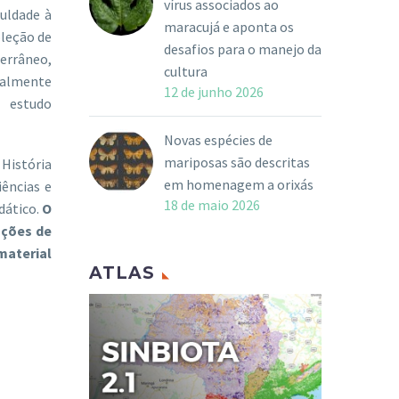
vírus associados ao
culdade à
maracujá e aponta os
oleção de
desafios para o manejo da
errâneo,
cultura
ralmente
12 de junho 2026
 estudo
Novas espécies de
mariposas são descritas
História
em homenagem a orixás
iências e
18 de maio 2026
dático.
O
ações de
material
ATLAS