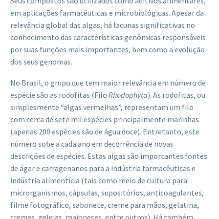
Seus compostos são utilizados como aditivos alimentares,
em aplicações farmacêuticas e microbiológicas. Apesar da
relevância global das algas, há lacunas significativas no
conhecimento das características genômicas responsáveis
por suas funções mais importantes, bem como a evolução
dos seus genomas.
No Brasil, o grupo que tem maior relevância em número de
espécie são as rodofitas (Filo
Rhodophyta
). As rodofitas, ou
simplesmente “algas vermelhas”, representam um filo
com cerca de sete mil espécies principalmente marinhas
(apenas 200 espécies são de água doce). Entretanto, este
número sobe a cada ano em decorrência de novas
descrições de espécies. Estas algas são importantes fontes
de ágar e carragenanos para a indústria farmacêuticas e
indústria alimentícia (tais como meio de cultura para
microrganismos, cápsulas, supositórios, anticoagulantes,
filme fotográfico, sabonete, creme para mãos, gelatina,
cremes, geleias, maioneses, entre outros). Há também