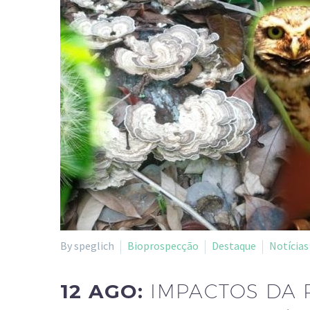
By speglich
Bioprospecção
Destaque
Notícias
12 AGO:
IMPACTOS DA 