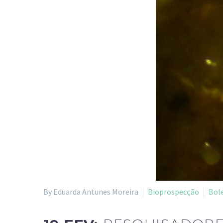
By Eduarda Antunes Moreira
Bioprospecção
Bol