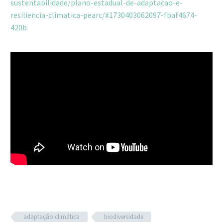
sustentabilidade/plano-estadual-de-adaptacao-e-
resiliencia-climatica-pearc/#1730403062097-fbaf4674-
420b
adaptação climática
biodiversidade