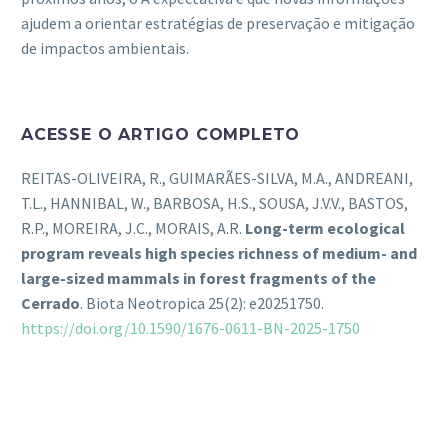
ajudem a orientar estratégias de preservação e mitigação
de impactos ambientais.
ACESSE O ARTIGO COMPLETO
REITAS-OLIVEIRA, R., GUIMARÃES-SILVA, M.A., ANDREANI,
T.L., HANNIBAL, W., BARBOSA, H.S., SOUSA, J.V.V., BASTOS,
R.P., MOREIRA, J.C., MORAIS, A.R.
Long-term ecological
program reveals high
species richness of medium- and
large-sized mammals in forest fragments of the
Cerrado
. Biota Neotropica 25(2): e20251750.
https://doi.org/10.1590/1676-0611-BN-2025-1750