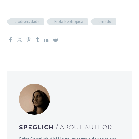
biodiversidade
Biota Neotropica
cerrado
SPEGLICH
/ ABOUT AUTHOR
Érica Speglich é bióloga, mestre e doutora em