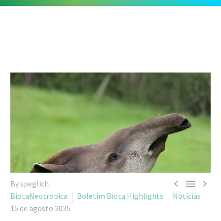



By speglich
BiotaNeotropica
Boletim Biota Highlights
Notícias
15 de agosto 2025