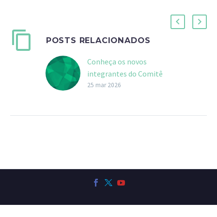
POSTS RELACIONADOS
Conheça os novos
integrantes do Comitê
Científico do Programa
25 mar 2026
Biota