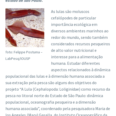
estado de São Paulo.
As lulas são moluscos
cefalópodes de particular
importância ecológica em
diversos ambientes marinhos ao
redor do mundo, sendo também
considerados recursos pesqueiros
de alto valor nutricional e
foto: Felippe Postuma –
interesse para a alimentação
LabPesq/IOUSP
humana. Estudar diferentes
aspectos relacionados à dinâmica
populacional das lulas e à dimensão humana associada a
sua extração pela pesca são alguns dos objetivos do
projeto “A Lula (Cephalopoda: Loliginidae) como recurso da
pesca no litoral norte do Estado de São Paulo: dinâmica
populacional, oceanografia pesqueira e a dimensão
humana associada”, coordenado pela pesquisadora Maria de
los Angeles (Mary) Gasalla, do Instituto Oceanográfico da