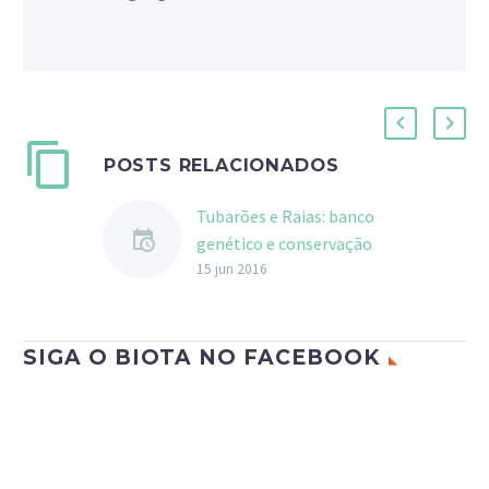
POSTS RELACIONADOS
Tubarões e Raias: banco
genético e conservação
Construção de banco
15 jun 2016
genético internacional
de elasmobrânquios
auxilia na troca de
SIGA O BIOTA NO FACEBOOK
informações, avaliação
da estrutura de
populações e definição
de…