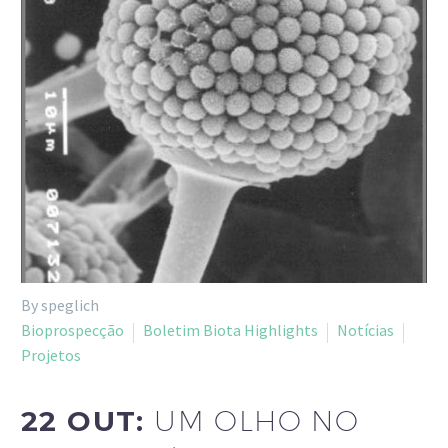
By speglich
Bioprospecção
Boletim Biota Highlights
Notícias
Projetos
22 OUT:
UM OLHO NO