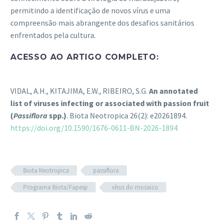
permitindo a identificação de novos vírus e uma
compreensão mais abrangente dos desafios sanitários
enfrentados pela cultura.
ACESSO AO ARTIGO COMPLETO:
VIDAL, A.H., KITAJIMA, E.W., RIBEIRO, S.G.
An annotated
list of viruses infecting or associated with passion
fruit
(
Passiflora
spp.)
. Biota Neotropica 26(2): e20261894.
https://doi.org/10.1590/1676-0611-BN-2026-1894
Biota Neotropica
passiflora
Programa Biota/Fapesp
vírus do mosaico