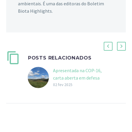
ambientais. É uma das editoras do Boletim
Biota Highlights.
POSTS RELACIONADOS
Apresentada na COP-16,
carta aberta em defesa
da conservação dos
02 fev 2025
campos naturais e
savanas é publicada em
revista científica