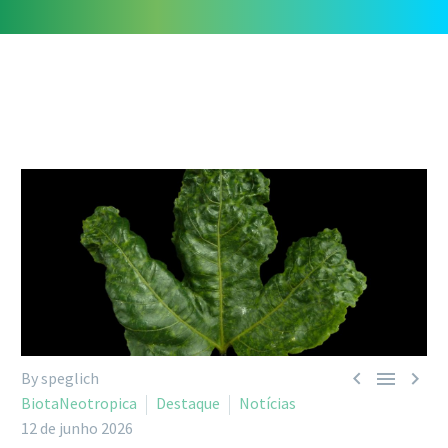



By speglich
BiotaNeotropica
Destaque
Notícias
12 de junho 2026