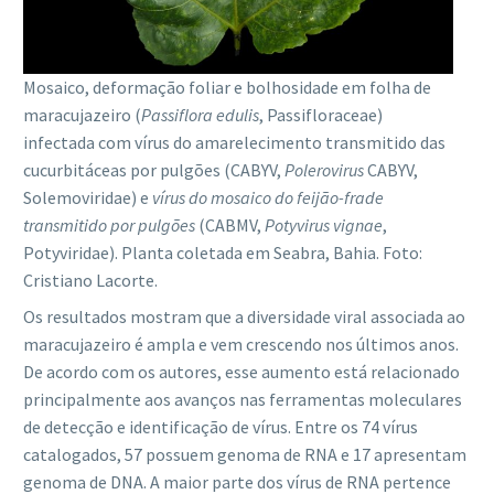
Mosaico, deformação foliar e bolhosidade em folha de
maracujazeiro (
Passiflora edulis
, Passifloraceae)
infectada com vírus do amarelecimento transmitido das
cucurbitáceas por pulgões (CABYV,
Polerovirus
CABYV,
Solemoviridae) e
vírus do mosaico do feijão-frade
transmitido por pulgões
(CABMV,
Potyvirus vignae
,
Potyviridae). Planta coletada em Seabra, Bahia. Foto:
Cristiano Lacorte.
Os resultados mostram que a diversidade viral associada ao
maracujazeiro é ampla e vem crescendo nos últimos anos.
De acordo com os autores, esse aumento está relacionado
principalmente aos avanços nas ferramentas moleculares
de detecção e identificação de vírus. Entre os 74 vírus
catalogados, 57 possuem genoma de RNA e 17 apresentam
genoma de DNA. A maior parte dos vírus de RNA pertence