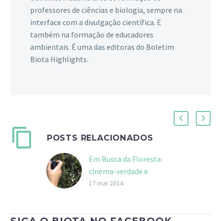
professores de ciências e biologia, sempre na
interface com a divulgação científica. E
também na formação de educadores
ambientais. É uma das editoras do Boletim
Biota Highlights.
POSTS RELACIONADOS
Em Busca da Floresta:
cinema-verdade e
divulgação científica
17 mar 2014
Acompanhando uma
caminhada pela trilha do
Pirapitanga, no Parque