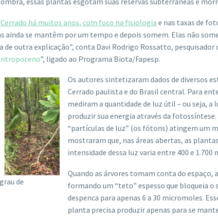
sombra, essas plantas esgotam suas reservas subterrâneas e morr
 Cerrado há muitos anos, com foco na fisiologia
e nas taxas de fot
eas ainda se mantêm por um tempo e depois somem. Elas não some
ca de outra explicação”, conta Davi Rodrigo Rossatto, pesquisador
 Antropoceno
”, ligado ao Programa Biota/Fapesp.
Os autores sintetizaram dados de diversos e
Cerrado paulista e do Brasil central. Para en
mediram a quantidade de luz útil – ou seja, 
produzir sua energia através da fotossíntese
“partículas de luz” (os fótons) atingem um 
mostraram que, nas áreas abertas, as plantas
intensidade dessa luz varia entre 400 e 1.700
Quando as árvores tomam conta do espaço, a
 grau de
formando um “teto” espesso que bloqueia o s
despenca para apenas 6 a 30 micromoles. Esse
planta precisa produzir apenas para se mante