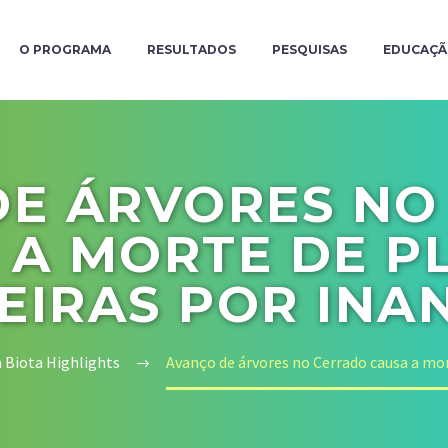
O PROGRAMA
RESULTADOS
PESQUISAS
EDUCAÇ
DE ÁRVORES NO
 A MORTE DE P
EIRAS POR INA
 Biota Highlights
Avanço de árvores no Cerrado causa a mor