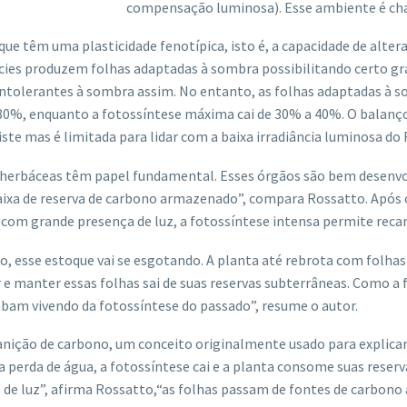
compensação luminosa). Esse ambiente é cha
e têm uma plasticidade fenotípica, isto é, a capacidade de alterar
ies produzem folhas adaptadas à sombra possibilitando certo gr
o intolerantes à sombra assim. No entanto, as folhas adaptadas à
0%, enquanto a fotossíntese máxima cai de 30% a 40%. O balanço 
xiste mas é limitada para lidar com a baixa irradiância luminosa do
s herbáceas têm papel fundamental. Esses órgãos são bem desenv
aixa de reserva de carbono armazenado”, compara Rossatto. Após o
com grande presença de luz, a fotossíntese intensa permite reca
, esse estoque vai se esgotando. A planta até rebrota com folhas
 manter essas folhas sai de suas reservas subterrâneas. Como a fo
abam vivendo da fotossíntese do passado”, resume o autor.
nição de carbono, um conceito originalmente usado para explicar
a perda de água, a fotossíntese cai e a planta consome suas reserv
ta de luz”, afirma Rossatto,“as folhas passam de fontes de carbon