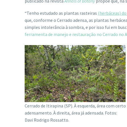
publicado na revista
Annals of Botany
propõe que, na 
“Tenho estudado as plantas rasteiras
(herbáceas) do
que, conforme o Cerrado adensa, as plantas herbác
simples intolerância à sombra, e por isso fui em bus
ferramenta de manejo e restauração no Cerrado no
Cerrado de Itirapina (SP). À esquerda, área com certo
adensamento. À direita, área já adensada. Fotos:
Davi Rodrigo Rossatto.