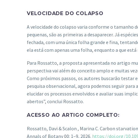
VELOCIDADE DO COLAPSO
A velocidade do colapso varia conforme o tamanho d
pequenas, são as primeiras a desaparecer. Já espéci
fechada, com uma única folha grande e fina, tentando
ela está com apenas uma folha, enquanto a que está no
Para Rossatto, a proposta apresentada no artigo mud
perspectiva vai além do conceito amplo e muitas vez
Como próximos passos, os autores buscarão testar es
pesquisa observacional, agora podemos seguir para 
elucidar os processos envolvidos e avaliar suas imp
abertos”, conclui Rossatto.
ACESSO AO ARTIGO COMPLETO:
Rossatto, Davi & Scalon , Marina C. Carbon starvatio
Annals of Botany 00: 1–9, 2026.
https://doi.org/10.1