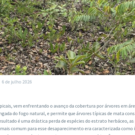
6 de julho 2026
picais, vem enfrentando o avanço da cobertura por árvores em ár
gada do fogo natural, e permite que árvores típicas de mata con
resultado é uma drástica perda de espécies do estrato herbáceo, a
ção mais comum para esse desaparecimento era caracterizada como 