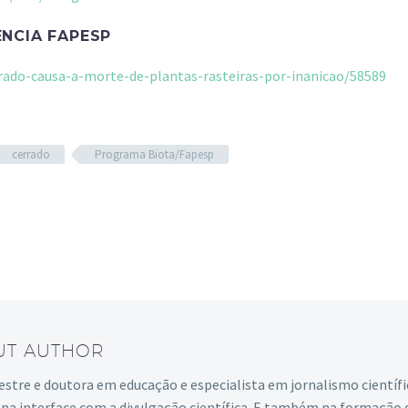
ÊNCIA FAPESP
rrado-causa-a-morte-de-plantas-rasteiras-por-inanicao/58589
cerrado
Programa Biota/Fapesp
UT AUTHOR
mestre e doutora em educação e especialista em jornalismo científ
e na interface com a divulgação científica. E também na formação