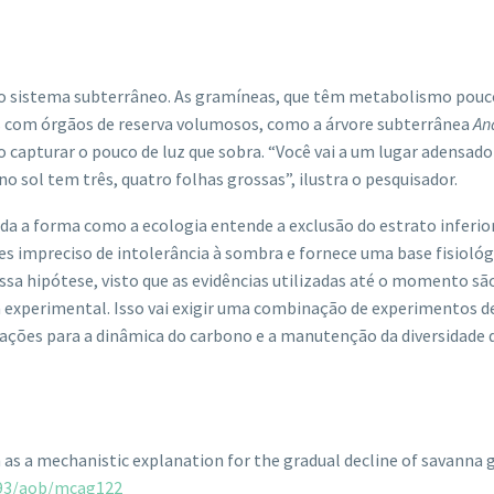
o sistema subterrâneo. As gramíneas, que têm metabolismo pouco
es com órgãos de reserva volumosos, como a árvore subterrânea
An
 capturar o pouco de luz que sobra. “Você vai a um lugar adensad
 sol tem três, quatro folhas grossas”, ilustra o pesquisador.
a a forma como a ecologia entende a exclusão do estrato inferior
es impreciso de intolerância à sombra e fornece uma base fisioló
sa hipótese, visto que as evidências utilizadas até o momento sã
a experimental. Isso vai exigir uma combinação de experimentos 
licações para a dinâmica do carbono e a manutenção da diversidade
n as a mechanistic explanation for the gradual decline of savanna
093/aob/mcag122