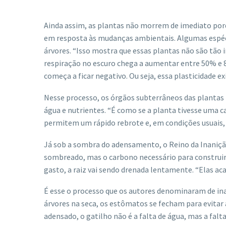
Ainda assim, as plantas não morrem de imediato porqu
em resposta às mudanças ambientais. Algumas espéc
árvores. “Isso mostra que essas plantas não são tã
respiração no escuro chega a aumentar entre 50% e 8
começa a ficar negativo. Ou seja, essa plasticidade e
Nesse processo, os órgãos subterrâneos das planta
água e nutrientes. “É como se a planta tivesse uma c
permitem um rápido rebrote e, em condições usuais, 
Já sob a sombra do adensamento, o Reino da Inanição
sombreado, mas o carbono necessário para construir e
gasto, a raiz vai sendo drenada lentamente. “Elas ac
É esse o processo que os autores denominaram de ina
árvores na seca, os estômatos se fecham para evitar 
adensado, o gatilho não é a falta de água, mas a fal