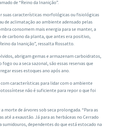
mado de “Reino da Inanição”.
 suas características morfológicas ou fisiológicas
au de aclimatação ao ambiente adensado pelas
 sombra consomem mais energia para se manter, a
de carbono da planta, que antes era positivo,
 Reino da Inanição”, ressalta Rossatto.
olvidos, abrigam gemas e armazenam carboidratos,
 fogo ou a seca sazonal, são essas reservas que
rregar esses estoques ano após ano.
 com características para lidar com o ambiente
tossíntese não é suficiente para repor o que foi
 a morte de árvores sob seca prolongada. “Para as
as até a exaustão. Já para as herbáceas no Cerrado
o a sumidouros, dependentes do que está estocado na