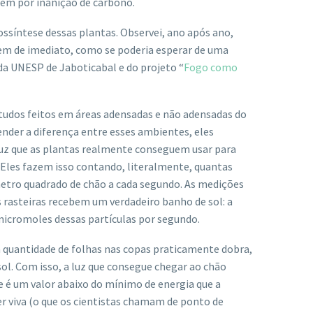
em por inanição de carbono.
ossíntese dessas plantas. Observei, ano após ano,
m de imediato, como se poderia esperar de uma
 da UNESP de Jaboticabal e do projeto “
Fogo como
studos feitos em áreas adensadas e não adensadas do
tender a diferença entre esses ambientes, eles
a luz que as plantas realmente conseguem usar para
. Eles fazem isso contando, literalmente, quantas
metro quadrado de chão a cada segundo. As medições
 rasteiras recebem um verdadeiro banho de sol: a
 micromoles dessas partículas por segundo.
 quantidade de folhas nas copas praticamente dobra,
ol. Com isso, a luz que consegue chegar ao chão
 é um valor abaixo do mínimo de energia que a
r viva (o que os cientistas chamam de ponto de