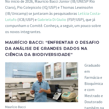
No início de 2026, Maurício Bacci Júnior (IB/UNESP Rio
Claro), Pio Colepicolo (IQ/USP) e Thomas Lewinsohn
(IB/Unicamp) se juntaram às pesquisadoras
Letícia Costa-
Lotufo
(ICB/USP) e
Gabriela Di Giulio
(FSP/USP), que já
compunham o Comitê. Conheça, a seguir, um pouco sobre
os novos integrantes.
MAURÍCIO BACCI: “ENFRENTAR O DESAFIO
DA ANÁLISE DE GRANDES DADOS NA
CIÊNCIA DA BIODIVERSIDADE”
Graduado
em
Farmácia e
Bioquímica
e com
Mestrado e
Doutorado
Maurício Bacci
também na